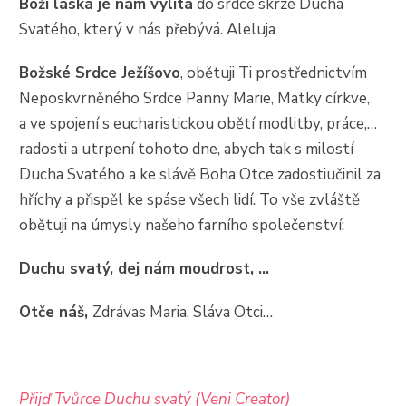
Boží láska je nám vylita
do srdce skrze Ducha
Svatého, který v nás přebývá. Aleluja
Božské Srdce Ježíšovo
, obětuji Ti prostřednictvím
Neposkvrněného Srdce Panny Marie, Matky církve,
a ve spojení s eucharistickou obětí modlitby, práce,…
radosti a utrpení tohoto dne, abych tak s milostí
Ducha Svatého a ke slávě Boha Otce zadostiučinil za
hříchy a přispěl ke spáse všech lidí. To vše zvláště
obětuji na úmysly našeho farního společenství:
Duchu svatý, dej nám moudrost, …
Otče náš,
Zdrávas Maria, Sláva Otci…
Přijď Tvůrce Duchu svatý (Veni Creator)