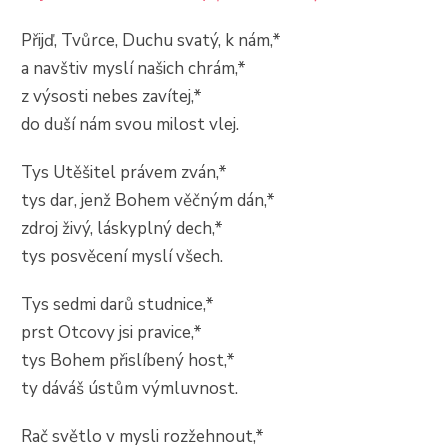
Přijď, Tvůrce, Duchu svatý, k nám,*
a navštiv myslí našich chrám,*
z výsosti nebes zavítej,*
do duší nám svou milost vlej.
Tys Utěšitel právem zván,*
tys dar, jenž Bohem věčným dán,*
zdroj živý, láskyplný dech,*
tys posvěcení myslí všech.
Tys sedmi darů studnice,*
prst Otcovy jsi pravice,*
tys Bohem přislíbený host,*
ty dáváš ústům výmluvnost.
Rač světlo v mysli rozžehnout,*