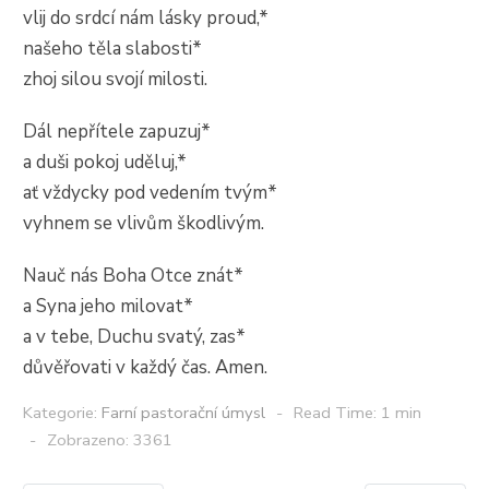
vlij do srdcí nám lásky proud,*
našeho těla slabosti*
zhoj silou svojí milosti.
Dál nepřítele zapuzuj*
a duši pokoj uděluj,*
ať vždycky pod vedením tvým*
vyhnem se vlivům škodlivým.
Nauč nás Boha Otce znát*
a Syna jeho milovat*
a v tebe, Duchu svatý, zas*
důvěřovati v každý čas. Amen.
Kategorie:
Farní pastorační úmysl
Read Time: 1 min
Zobrazeno: 3361