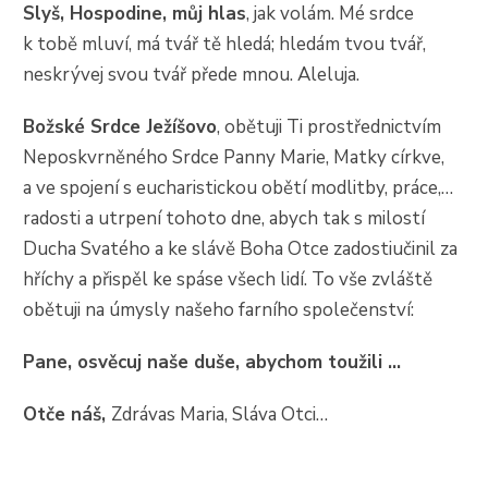
Slyš, Hospodine, můj hlas
, jak volám. Mé srdce
k tobě mluví, má tvář tě hledá; hledám tvou tvář,
neskrývej svou tvář přede mnou. Aleluja.
Božské Srdce Ježíšovo
, obětuji Ti prostřednictvím
Neposkvrněného Srdce Panny Marie, Matky církve,
a ve spojení s eucharistickou obětí modlitby, práce,…
radosti a utrpení tohoto dne, abych tak s milostí
Ducha Svatého a ke slávě Boha Otce zadostiučinil za
hříchy a přispěl ke spáse všech lidí. To vše zvláště
obětuji na úmysly našeho farního společenství:
Pane, osvěcuj naše duše, abychom toužili …
Otče náš,
Zdrávas Maria, Sláva Otci…