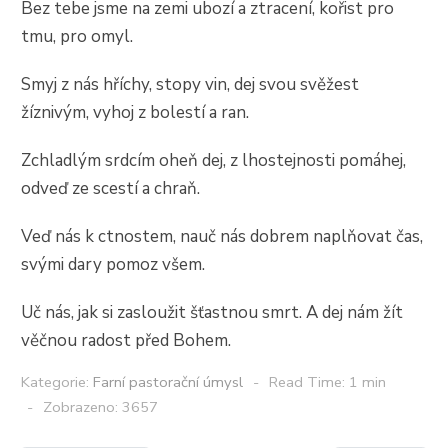
Bez tebe jsme na zemi ubozí a ztracení, kořist pro
tmu, pro omyl.
Smyj z nás hříchy, stopy vin, dej svou svěžest
žíznivým, vyhoj z bolestí a ran.
Zchladlým srdcím oheň dej, z lhostejnosti pomáhej,
odveď ze scestí a chraň.
Veď nás k ctnostem, nauč nás dobrem naplňovat čas,
svými dary pomoz všem.
Uč nás, jak si zasloužit šťastnou smrt. A dej nám žít
věčnou radost před Bohem.
Kategorie:
Farní pastorační úmysl
Read Time: 1 min
Zobrazeno: 3657