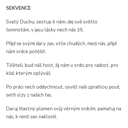
SEKVENCE
Svatý Duchu, sestup k nám, dej své světlo
temnotám, v jasu lásky nech nás žít.
Přijď se svými dary zas, otče chudých, mezi nás, přijď
nám srdce potěšit.
Těšiteli, buď náš host, žij nám v srdci pro radost, pro
klid, kterým oplýváš.
Po práci nech oddychnout, osvěž naši zprahlou pouť,
setři slzy z našich řas.
Daruj šťastný plamen svůj věrným srdcím, pamatuj na
nás, k nimž ses naklonil.