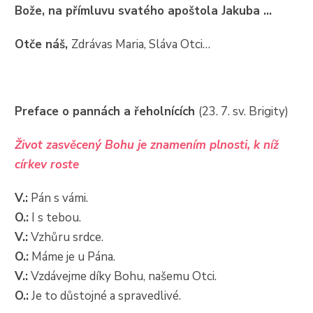
Bože, na přímluvu svatého apoštola Jakuba …
Otče náš,
Zdrávas Maria, Sláva Otci…
Preface o pannách a řeholnících
(23. 7. sv. Brigity)
Život zasvěcený Bohu je znamením plnosti, k níž
církev roste
V.:
Pán s vámi.
O.:
I s tebou.
V.:
Vzhůru srdce.
O.:
Máme je u Pána.
V.:
Vzdávejme díky Bohu, našemu Otci.
O.:
Je to důstojné a spravedlivé.