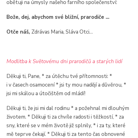
obětuji na úmysly našeho farního společenství:
Bože, dej, abychom své bližní, prarodiče …
Otče náš,
Zdrávas Maria, Sláva Otci…
Modlitba k Světovému dni prarodičů a starých lidí
Děkuji ti, Pane, * za útěchu tvé přítomnosti: *
i v časech osamocení * jsi ty mou nadějí a důvěrou, *
jsi mi skálou a útočištěm od mládí!
Děkuji ti, že jsi mi dal rodinu * a požehnal mi dlouhým
životem. * Děkuji ti za chvíle radosti i těžkostí, * za
sny, které se v mém životě již splnily, * i za ty, které
mě teprve čekají. * Děkuji ti za tento čas obnovené