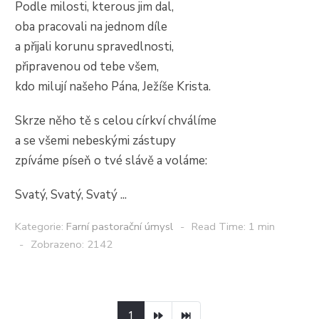
Podle milosti, kterous jim dal,
oba pracovali na jednom díle
a přijali korunu spravedlnosti,
připravenou od tebe všem,
kdo milují našeho Pána, Ježíše Krista.
Skrze něho tě s celou církví chválíme
a se všemi nebeskými zástupy
zpíváme píseň o tvé slávě a voláme:
Svatý, Svatý, Svatý ...
Kategorie:
Farní pastorační úmysl
Read Time: 1 min
Zobrazeno: 2142
1