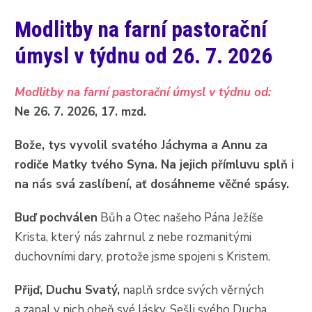
Modlitby na farní pastorační
úmysl v týdnu od 26. 7. 2026
Modlitby na farní pastorační úmysl v týdnu od:
Ne 26. 7. 2026, 17. mzd.
Bože, tys vyvolil svatého Jáchyma a Annu za
rodiče Matky tvého Syna. Na jejich přímluvu splň i
na nás svá zaslíbení, ať dosáhneme věčné spásy.
Buď pochválen
Bůh a Otec našeho Pána Ježíše
Krista, který nás zahrnul z nebe rozmanitými
duchovními dary, protože jsme spojeni s Kristem.
Přijď, Duchu Svatý,
naplň srdce svých věrných
a zapal v nich oheň své lásky. Sešli svého Ducha