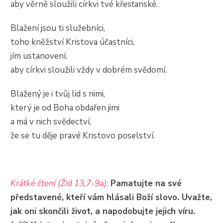
aby věrně sloužili církvi tvé křesťanské.
Blažení jsou ti služebníci,
toho kněžství Kristova účastníci,
jím ustanovení,
aby církvi sloužili vždy v dobrém svědomí.
Blažený je i tvůj lid s nimi,
který je od Boha obdařen jimi
a má v nich svědectví,
že se tu děje pravé Kristovo poselství.
Krátké čtení (Žid 13,7-9a):
Pamatujte na své
představené, kteří vám hlásali Boží slovo. Uvažte,
jak oni skončili život, a napodobujte jejich víru.