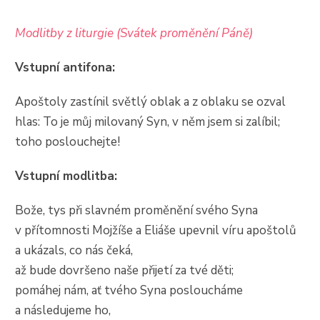
Modlitby z liturgie (Svátek proměnění Páně)
Vstupní antifona:
Apoštoly zastínil světlý oblak a z oblaku se ozval
hlas: To je můj milovaný Syn, v něm jsem si zalíbil;
toho poslouchejte!
Vstupní modlitba:
Bože, tys při slavném proměnění svého Syna
v přítomnosti Mojžíše a Eliáše upevnil víru apoštolů
a ukázals, co nás čeká,
až bude dovršeno naše přijetí za tvé děti;
pomáhej nám, ať tvého Syna posloucháme
a následujeme ho,