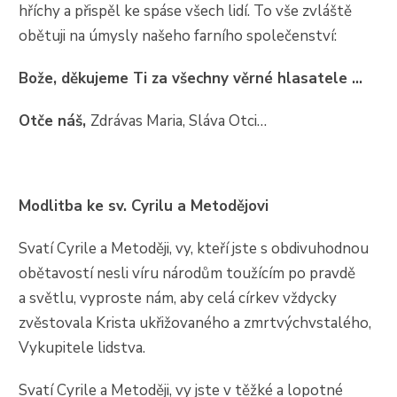
hříchy a přispěl ke spáse všech lidí. To vše zvláště
obětuji na úmysly našeho farního společenství:
Bože, děkujeme Ti za všechny věrné hlasatele …
Otče náš,
Zdrávas Maria, Sláva Otci…
Modlitba ke sv. Cyrilu a Metodějovi
Svatí Cyrile a Metoději, vy, kteří jste s obdivuhodnou
obětavostí nesli víru národům toužícím po pravdě
a světlu, vyproste nám, aby celá církev vždycky
zvěstovala Krista ukřižovaného a zmrtvýchvstalého,
Vykupitele lidstva.
Svatí Cyrile a Metoději, vy jste v těžké a lopotné