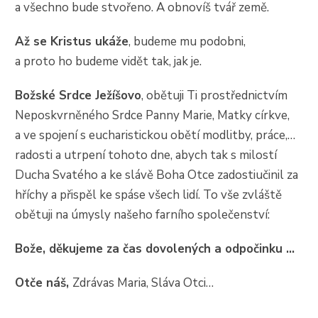
a všechno bude stvořeno. A obnovíš tvář země.
Až se Kristus ukáže
, budeme mu podobni,
a proto ho budeme vidět tak, jak je.
Božské Srdce Ježíšovo
, obětuji Ti prostřednictvím
Neposkvrněného Srdce Panny Marie, Matky církve,
a ve spojení s eucharistickou obětí modlitby, práce,…
radosti a utrpení tohoto dne, abych tak s milostí
Ducha Svatého a ke slávě Boha Otce zadostiučinil za
hříchy a přispěl ke spáse všech lidí. To vše zvláště
obětuji na úmysly našeho farního společenství:
Bože, děkujeme za čas dovolených a odpočinku …
Otče náš,
Zdrávas Maria, Sláva Otci…