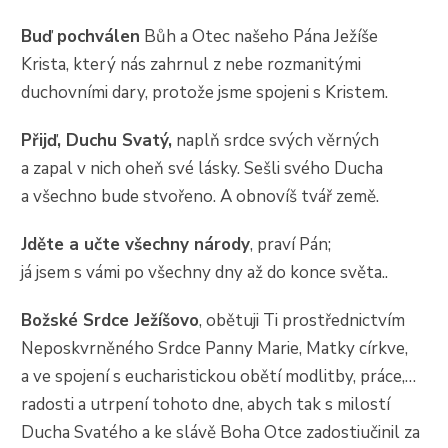
Buď pochválen
Bůh a Otec našeho Pána Ježíše
Krista, který nás zahrnul z nebe rozmanitými
duchovními dary, protože jsme spojeni s Kristem.
Přijď, Duchu Svatý,
naplň srdce svých věrných
a zapal v nich oheň své lásky. Sešli svého Ducha
a všechno bude stvořeno. A obnovíš tvář země.
Jděte a učte všechny národy
, praví Pán;
já jsem s vámi po všechny dny až do konce světa..
Božské Srdce Ježíšovo
, obětuji Ti prostřednictvím
Neposkvrněného Srdce Panny Marie, Matky církve,
a ve spojení s eucharistickou obětí modlitby, práce,…
radosti a utrpení tohoto dne, abych tak s milostí
Ducha Svatého a ke slávě Boha Otce zadostiučinil za