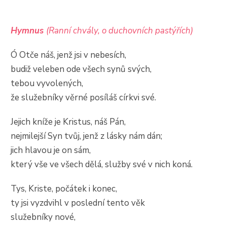
Hymnus
(Ranní chvály, o duchovních pastýřích)
Ó Otče náš, jenž jsi v nebesích,
budiž veleben ode všech synů svých,
tebou vyvolených,
že služebníky věrné posíláš církvi své.
Jejich kníže je Kristus, náš Pán,
nejmilejší Syn tvůj, jenž z lásky nám dán;
jich hlavou je on sám,
který vše ve všech dělá, služby své v nich koná.
Tys, Kriste, počátek i konec,
ty jsi vyzdvihl v poslední tento věk
služebníky nové,