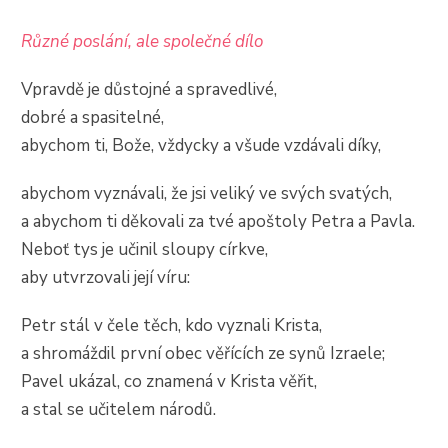
Různé poslání, ale společné dílo
Vpravdě je důstojné a spravedlivé,
dobré a spasitelné,
abychom ti, Bože, vždycky a všude vzdávali díky,
abychom vyznávali, že jsi veliký ve svých svatých,
a abychom ti děkovali za tvé apoštoly Petra a Pavla.
Neboť tys je učinil sloupy církve,
aby utvrzovali její víru:
Petr stál v čele těch, kdo vyznali Krista,
a shromáždil první obec věřících ze synů Izraele;
Pavel ukázal, co znamená v Krista věřit,
a stal se učitelem národů.