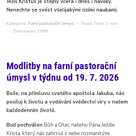
Ježíš Kristus je stejný včera i dnes i navěky.
Nenechte se svést všelijakými cizími naukami.
Kategorie:
Farní pastorační úmysl
Read Time: 1 min
Zobrazeno: 1088
Modlitby na farní pastorační
úmysl v týdnu od 19. 7. 2026
Bože, na přímluvu svatého apoštola Jakuba, nás
posiluj k životu a vydávání svědectví víry v našem
každodenním životě.
Buď pochválen
Bůh a Otec našeho Pána Ježíše
Krista, který nás zahrnul z nebe rozmanitými