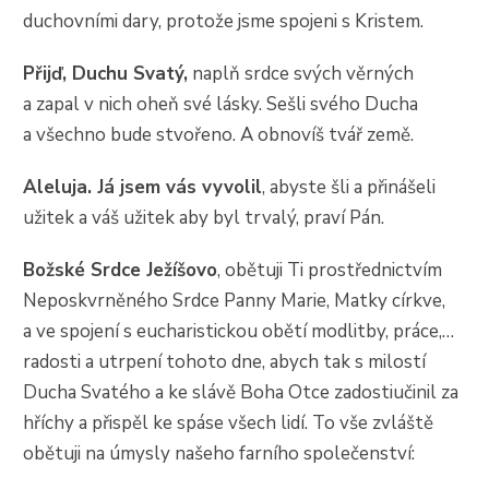
duchovními dary, protože jsme spojeni s Kristem.
Přijď, Duchu Svatý,
naplň srdce svých věrných
a zapal v nich oheň své lásky. Sešli svého Ducha
a všechno bude stvořeno. A obnovíš tvář země.
Aleluja. Já jsem vás vyvolil
, abyste šli a přinášeli
užitek a váš užitek aby byl trvalý, praví Pán.
Božské Srdce Ježíšovo
, obětuji Ti prostřednictvím
Neposkvrněného Srdce Panny Marie, Matky církve,
a ve spojení s eucharistickou obětí modlitby, práce,…
radosti a utrpení tohoto dne, abych tak s milostí
Ducha Svatého a ke slávě Boha Otce zadostiučinil za
hříchy a přispěl ke spáse všech lidí. To vše zvláště
obětuji na úmysly našeho farního společenství: