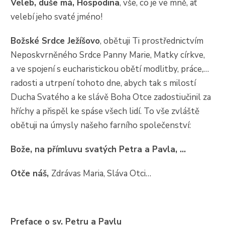
Veleb, duše má, Hospodina
, vše, co je ve mně, ať
velebí jeho svaté jméno!
Božské Srdce Ježíšovo
, obětuji Ti prostřednictvím
Neposkvrněného Srdce Panny Marie, Matky církve,
a ve spojení s eucharistickou obětí modlitby, práce,…
radosti a utrpení tohoto dne, abych tak s milostí
Ducha Svatého a ke slávě Boha Otce zadostiučinil za
hříchy a přispěl ke spáse všech lidí. To vše zvláště
obětuji na úmysly našeho farního společenství:
Bože, na přímluvu svatých Petra a Pavla, …
Otče náš,
Zdrávas Maria, Sláva Otci…
Preface o sv. Petru a Pavlu