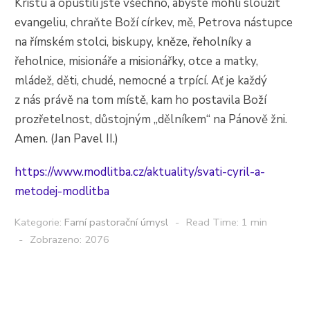
Kristu a opustili jste všechno, abyste mohli sloužit
evangeliu, chraňte Boží církev, mě, Petrova nástupce
na římském stolci, biskupy, kněze, řeholníky a
řeholnice, misionáře a misionářky, otce a matky,
mládež, děti, chudé, nemocné a trpící. Ať je každý
z nás právě na tom místě, kam ho postavila Boží
prozřetelnost, důstojným „dělníkem“ na Pánově žni.
Amen. (Jan Pavel II.)
https://www.modlitba.cz/aktuality/svati-cyril-a-
metodej-modlitba
Kategorie:
Farní pastorační úmysl
Read Time: 1 min
Zobrazeno: 2076