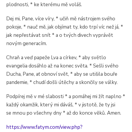
plodnosti, * ke kterému mě voláš.
Dej mi, Pane, více víry, * učiň mě nástrojem svého
pokoje, * nauč mě, jak objímat ty, kdo trpí víc než já, *
jak nepřestávat snít * a o tvých divech vyprávět
novým generacím.
Chraň a veď papeže Lva a církev, * aby světlo
evangelia dosáhlo až na konec světa. * Sešli svého
Ducha, Pane, ať obnoví svět, * aby se utišila bouře
pandemie, * chudí došli útěchy a skončily se války.
Podpírej mě v mé slabosti * a pomáhej mi žít naplno *
každý okamžik, který mi dáváš, * v jistotě, že ty jsi
se mnou po všechny dny * až do konce věků. Amen.
https://www.fatym.com/view.php?