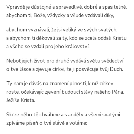
Vpravdě je důstojné a spravedlivé, dobré a spasitelné,
abychom ti, Bože, vždycky a všude vzdávali díky,
abychom vyznávali, že jsi veliký ve svých svatých,
a abychom ti děkovali za ty, kdo se zcela oddali Kristu
a všeho se vzdali pro jeho království.
Neboť jejich život pro druhé vydává světu svědectví
o tvé lásce a zjevuje církvi, že ji posvěcuje tvůj Duch.
Ty nám je dáváš na znamení plnosti, k níž církev
roste, očekávajíc zjevení budoucí slávy našeho Pána,
Ježíše Krista.
Skrze něho tě chválíme a s anděly a všemi svatými
zpíváme píseň o tvé slávě a voláme: