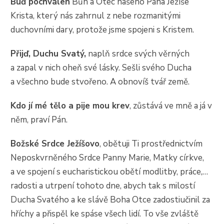
Buď pochválen
Bůh a Otec našeho Pána Ježíše
Krista, který nás zahrnul z nebe rozmanitými
duchovními dary, protože jsme spojeni s Kristem.
Přijď, Duchu Svatý,
naplň srdce svých věrných
a zapal v nich oheň své lásky. Sešli svého Ducha
a všechno bude stvořeno. A obnovíš tvář země.
Kdo jí mé tělo a pije mou krev
, zůstává ve mně a já v
něm, praví Pán.
Božské Srdce Ježíšovo
, obětuji Ti prostřednictvím
Neposkvrněného Srdce Panny Marie, Matky církve,
a ve spojení s eucharistickou obětí modlitby, práce,…
radosti a utrpení tohoto dne, abych tak s milostí
Ducha Svatého a ke slávě Boha Otce zadostiučinil za
hříchy a přispěl ke spáse všech lidí. To vše zvláště