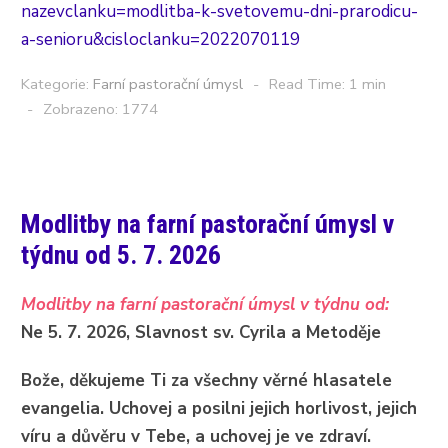
nazevclanku=modlitba-k-svetovemu-dni-prarodicu-
a-senioru&cisloclanku=2022070119
Kategorie:
Farní pastorační úmysl
Read Time: 1 min
Zobrazeno: 1774
Modlitby na farní pastorační úmysl v
týdnu od 5. 7. 2026
Modlitby na farní pastorační úmysl v týdnu od:
Ne 5. 7. 2026, Slavnost sv. Cyrila a Metoděje
Bože, děkujeme Ti za všechny věrné hlasatele
evangelia. Uchovej a posilni jejich horlivost, jejich
víru a důvěru v Tebe, a uchovej je ve zdraví.