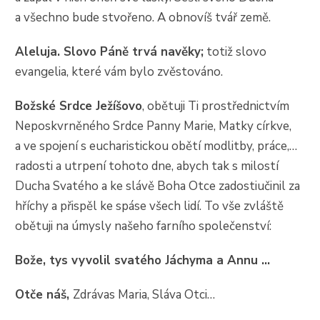
a všechno bude stvořeno. A obnovíš tvář země.
Aleluja. Slovo Páně trvá navěky;
totiž slovo
evangelia, které vám bylo zvěstováno.
Božské Srdce Ježíšovo
, obětuji Ti prostřednictvím
Neposkvrněného Srdce Panny Marie, Matky církve,
a ve spojení s eucharistickou obětí modlitby, práce,…
radosti a utrpení tohoto dne, abych tak s milostí
Ducha Svatého a ke slávě Boha Otce zadostiučinil za
hříchy a přispěl ke spáse všech lidí. To vše zvláště
obětuji na úmysly našeho farního společenství:
Bože, tys vyvolil svatého Jáchyma a Annu …
Otče náš,
Zdrávas Maria, Sláva Otci…