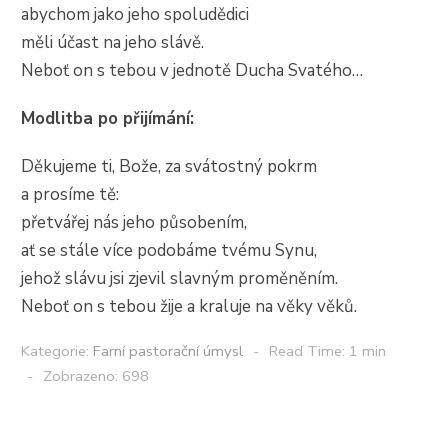
abychom jako jeho spoludědici
měli účast na jeho slávě.
Neboť on s tebou v jednotě Ducha Svatého…
Modlitba po přijímání:
Děkujeme ti, Bože, za svátostný pokrm
a prosíme tě:
přetvářej nás jeho působením,
ať se stále více podobáme tvému Synu,
jehož slávu jsi zjevil slavným proměněním.
Neboť on s tebou žije a kraluje na věky věků.
Kategorie:
Farní pastorační úmysl
Read Time: 1 min
Zobrazeno: 698