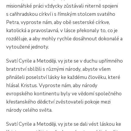
misionářské práci vždycky zůstávali niterně spojeni
s cařihradskou církví i s římským stolcem svatého
Petra, vyproste nám, aby obě sesterské církve,
katolická a pravoslavná, v lásce překonaly to, co je
rozděluje, a aby mohly rychle dosáhnout dokonalé a
vytoužené jednoty.
Svatí Cyrile a Metoději, vy jste se v duchu upřímného
bratrství sblížili s různými národy, abyste všem
přinášeli poselství lásky ke každému člověku, které
hlásal Kristus. Vyproste nám, aby národy
evropského kontinentu byly ve vědomí společného
křesťanského dědictví zvěstovateli pokoje mezi
národy celého světa.
Svatí Cyrile a Metoději, vy jste se dali vést láskou ke