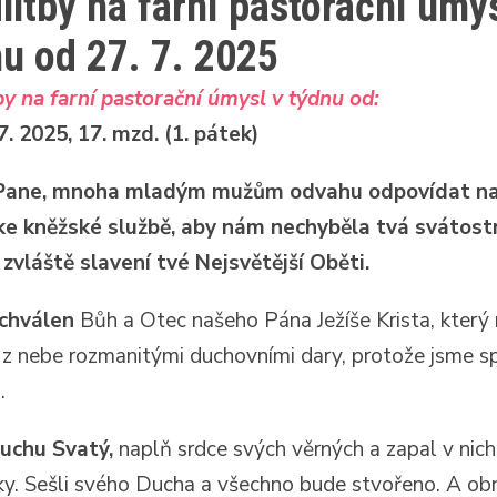
itby na farní pastorační úmys
u od 27. 7. 2025
y na farní pastorační úmysl v týdnu od:
7. 2025, 17. mzd. (1. pátek)
 Pane, mnoha mladým mužům odvahu odpovídat na
 ke kněžské službě, aby nám nechyběla tvá svátost
 zvláště slavení tvé Nejsvětější Oběti.
chválen
Bůh a Otec našeho Pána Ježíše Krista, který
 z nebe rozmanitými duchovními dary, protože jsme sp
.
Duchu Svatý,
naplň srdce svých věrných a zapal v nic
ky. Sešli svého Ducha a všechno bude stvořeno. A ob