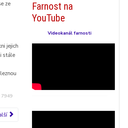
se ze
Farnost na
YouTube
Videokanál farnosti
i jejich
i stále
aleznou
: 7949
lší