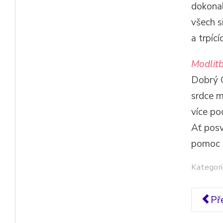
dokonal
všech s
a trpící
Modlitb
Dobrý O
srdce m
více po
Ať posv
pomoc a
Kategori
Př