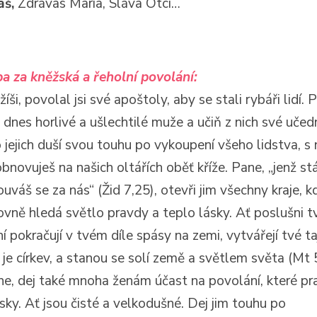
áš,
Zdrávas Maria, Sláva Otci…
a za kněžská a řeholní povolání:
íši, povolal jsi své apoštoly, aby se stali rybáři lidí. 
i dnes horlivé a ušlechtilé muže a učiň z nich své učedn
 jejich duší svou touhu po vykoupení všeho lidstva, s 
bnovuješ na našich oltářích oběť kříže. Pane, „jenž stá
ouváš se za nás“ (Žid 7,25), otevři jim všechny kraje, k
ilovně hledá světlo pravdy a teplo lásky. Ať poslušni 
í pokračují v tvém díle spásy na zemi, vytvářejí tvé 
o je církev, a stanou se solí země a světlem světa (Mt
ne, dej také mnoha ženám účast na povolání, které p
ásky. Ať jsou čisté a velkodušné. Dej jim touhu po