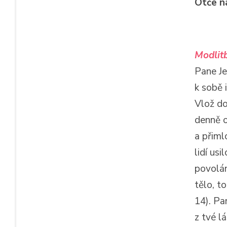
Otče n
Modlitb
Pane Jež
k sobě 
Vlož do
denně o
a přiml
lidí us
povolán
tělo, t
14). Pa
z tvé l