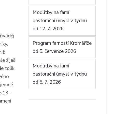
Modlitby na farní
pastorační úmysl v týdnu
od 12. 7. 2026
Přiváděj
Program farností Kroměříže
íky.
od 5. července 2026
níž
le žiješ
Modlitby na farní
de tolik
pastorační úmysl v týdnu
tvého
od 5. 7. 2026
tajemné
 5,13–
ramení