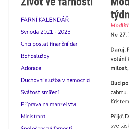
Život ve farnosti
Modl
týdn
FARNÍ KALENDÁŘ
Modlitb
Synoda 2021 - 2023
Ne 27. 
Chci poslat finanční dar
Daruj,
Bohoslužby
volání
Adorace
milost,
Duchovní služba v nemocnici
Buď po
Svátost smíření
zahrnul
Kristem
Příprava na manželství
Ministranti
Přijď, 
své lás
Společenství farnosti