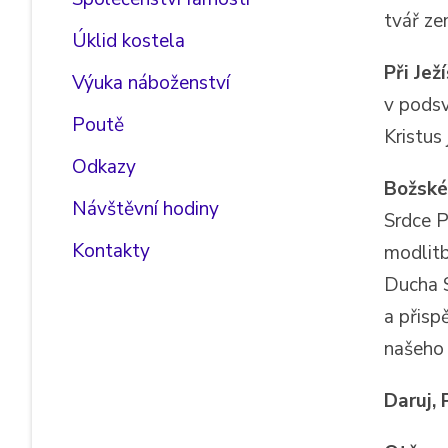
tvář ze
Úklid kostela
Při Jež
Výuka náboženství
v podsv
Poutě
Kristus 
Odkazy
Božské
Návštěvní hodiny
Srdce P
Kontakty
modlitb
Ducha S
a přisp
našeho 
Daruj,