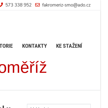
573 338 952
fakromeriz-smo@ado.cz
TORIE
KONTAKTY
KE STAŽENÍ
roměříž