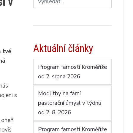
l v
Aktuální články
 tvé
ná
Program farností Kroměříže
od 2. srpna 2026
 nás
Modlitby na farní
ojeni s
pastorační úmysl v týdnu
od 2. 8. 2026
h oheň
Program farností Kroměříže
novíš