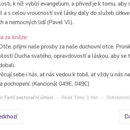
osti, k níž vybízí evangelium, a přiveď je k tomu, aby 
il a s celou vroucností své lásky daly do služeb církve
ch a nemocných lidí (Pavel VI.).
a za kněze:
tče, přijmi naše prosby za naše duchovní otce. Pronikn
ilostí Ducha svatého, opravdovostí a láskou, aby se t
dobali.
ěcují sebe i nás, ať nás vedou k tobě, ať vždy u nás n
 pochopení. (Kancionál 049E, 049C)
e:
Farní pastorační úmysl
Read Time: 1 min
Zobrazeno
edchozí
Da