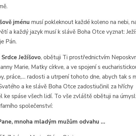
mě.
íšově jménu
musí pokleknout každé koleno na nebi, na
ětí a každý jazyk musí k slávě Boha Otce vyznat: Ježí
je Pán.
 Srdce Ježíšovo
, obětuji Ti prostřednictvím Neposkv
anny Marie, Matky církve, a ve spojení s eucharisticko
y, práce,… radosti a utrpení tohoto dne, abych tak s m
vatého a ke slávě Boha Otce zadostiučinil za hříchy
ěl ke spáse všech lidí. To vše zvláště obětuji na úmys
farního společenství:
 Pane, mnoha mladým mužům odvahu …