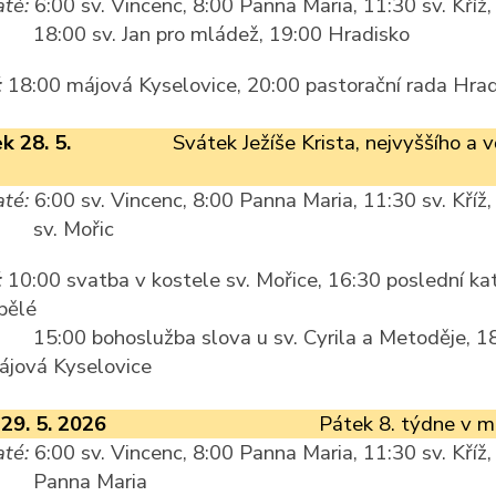
té:
6:00 sv. Vincenc, 8:00 Panna Maria, 11:30 sv. Kříž,
18:00 sv. Jan pro mládež, 19:00 Hradisko
:
18:00 májová Kyselovice, 20:00 pastorační rada Hrad
k 28. 5.
Svátek Ježíše Krista, nejvyššího a 
té:
6:00 sv. Vincenc, 8:00 Panna Maria, 11:30 sv. Kříž,
sv. Mořic
:
10:00 svatba v kostele sv. Mořice, 16:30 poslední k
pělé
15:00 bohoslužba slova u sv. Cyrila a Metoděje, 1
ájová Kyselovice
29. 5. 2026
Pátek 8. týdne v m
té:
6:00 sv. Vincenc, 8:00 Panna Maria, 11:30 sv. Kříž,
Panna Maria