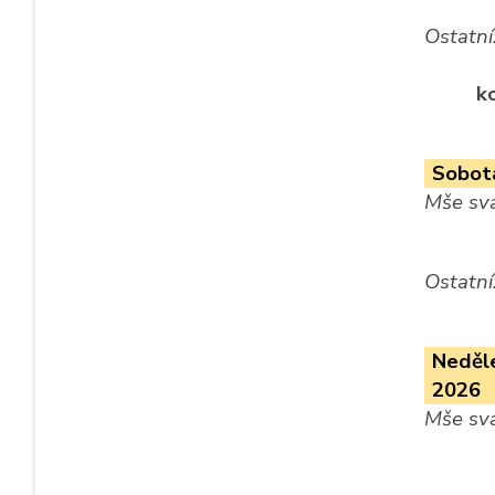
Ostatní
k
Sobota
Mše sva
Ostatní
Neděle
2026
Mše sva