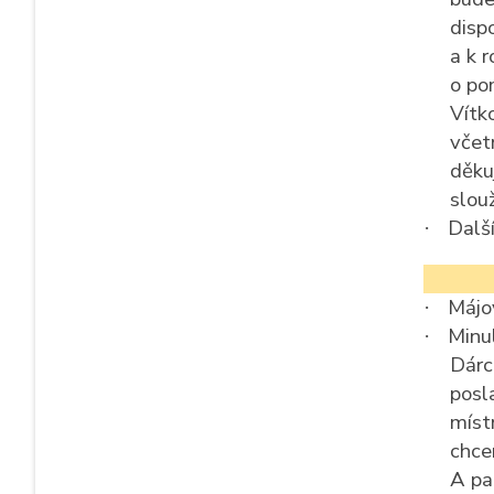
disp
a k 
o po
Vítk
včet
děku
slou
Další
·
Májo
·
Minu
·
Dárc
posl
míst
chce
A pa