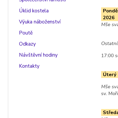
Úklid kostela
Ponděl
2026
Výuka náboženství
Mše sva
Poutě
Ostatní
Odkazy
Návštěvní hodiny
17:00 s
Kontakty
Úterý 
Mše sva
sv. Moř
Středa