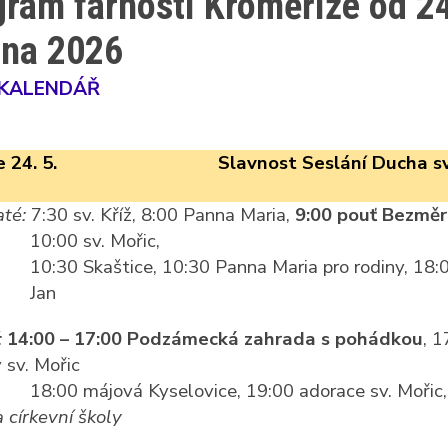
gram farností Kroměříže od 2
tna 2026
 KALENDÁŘ
 24. 5.
Slavnost Seslání Ducha s
té:
7:30 sv. Kříž, 8:00 Panna Maria,
9:00 pouť Bezmě
10:00 sv. Mořic,
10:30 Skaštice, 10:30 Panna Maria pro rodiny, 18:0
Jan
:
14:00 – 17:00 Podzámecká zahrada s pohádkou
, 1
 sv. Mořic
18:00 májová Kyselovice, 19:00 adorace sv. Mořic
 církevní školy