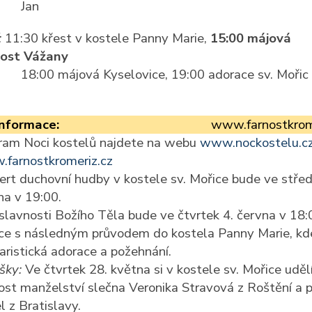
Jan
:
11:30 křest v kostele Panny Marie,
15:00 májová
ost Vážany
18:00 májová Kyselovice, 19:00 adorace sv. Mořic
informace:
www.farnostkrom
ram Noci kostelů najdete na webu
www.nockostelu.c
farnostkromeriz.cz
ert duchovní hudby v kostele sv. Mořice bude ve střed
na v 19:00.
slavnosti Božího Těla bude ve čtvrtek 4. června v 18:0
ce s následným průvodem do kostela Panny Marie, kd
aristická adorace a požehnání.
šky:
Ve čtvrtek 28. května si v kostele sv. Mořice uděl
ost manželství slečna Veronika Stravová z Roštění a 
l z Bratislavy.