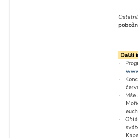
Ostatní
pobožn
Další 
Prog
·
www.
Konc
·
červ
Mše 
·
Moři
euch
Ohlá
·
svát
Kape