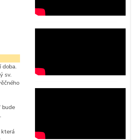
í doba.
ý sv.
 věčného
“ bude
.
 která
k