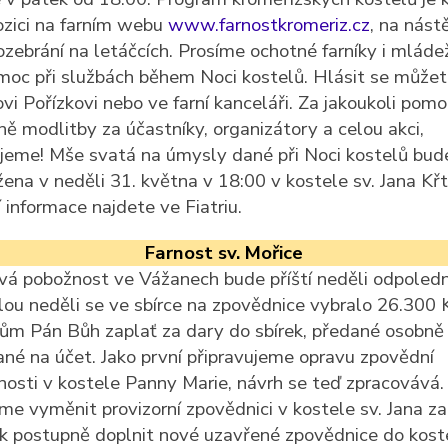
ozici na farním webu
www.farnostkromeriz.cz
, na nást
rozebrání na letáčcích. Prosíme ochotné farníky i mláde
moc při službách během Noci kostelů. Hlásit se může
ovi Pořízkovi nebo ve farní kanceláři. Za jakoukoli pomo
ně modlitby za účastníky, organizátory a celou akci,
jeme! Mše svatá na úmysly dané při Noci kostelů bud
žena v neděli 31. května v 18:00 v kostele sv. Jana Křt
 informace najdete ve Fiatriu.
Farnost sv. Mořice
vá pobožnost ve Vážanech bude příští neděli odpoledn
lou neděli se ve sbírce na zpovědnice vybralo 26.300 
ům Pán Bůh zaplať za dary do sbírek, předané osobně 
ané na účet. Jako první připravujeme opravu zpovědní
nosti v kostele Panny Marie, návrh se teď zpracovává.
me vyměnit provizorní zpovědnici v kostele sv. Jana za
k postupně doplnit nové uzavřené zpovědnice do koste