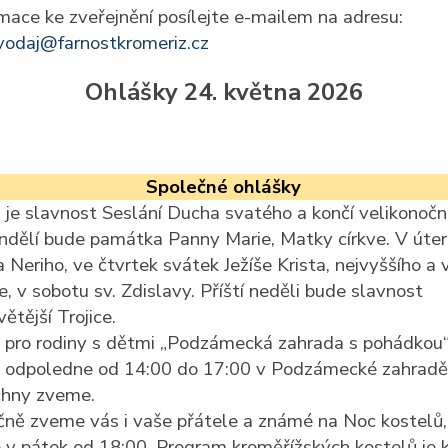
mace ke zveřejnění posílejte e-mailem na adresu:
vodaj@farnostkromeriz.cz
Ohlášky 24. května 2026
Společné ohlášky
 je slavnost Seslání Ducha svatého a končí velikonočn
ndělí bude památka Panny Marie, Matky církve. V úter
pa Neriho, ve čtvrtek svátek Ježíše Krista, nejvyššího a
e, v sobotu sv. Zdislavy. Příští neděli bude slavnost
ětější Trojice.
 pro rodiny s dětmi „Podzámecká zahrada s pohádkou
 odpoledne od 14:00 do 17:00 v Podzámecké zahradě
hny zveme.
čně zveme vás i vaše přátele a známé na Noc kostelů,
 v pátek od 18:00. Program kroměřížských kostelů je 