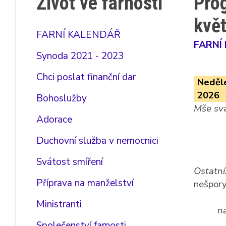
Život ve farnosti
Pro
kvě
FARNÍ KALENDÁŘ
FARNÍ
Synoda 2021 - 2023
Chci poslat finanční dar
Neděle
2026
Bohoslužby
Mše sva
Adorace
Duchovní služba v nemocnici
Svátost smíření
Ostatní
Příprava na manželství
nešpory
Ministranti
na
Společenství farnosti