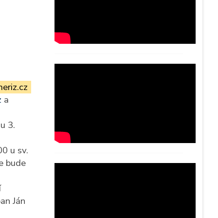
eriz.cz
z
a
u 3.
0 u sv.
e bude
í
pan Ján