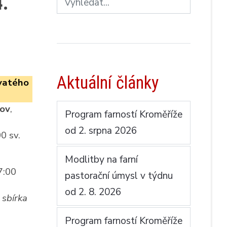
4.
Aktuální články
vatého
rov
,
Program farností Kroměříže
od 2. srpna 2026
0 sv.
Modlitby na farní
7:00
pastorační úmysl v týdnu
od 2. 8. 2026
,
sbírka
Program farností Kroměříže