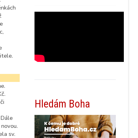
ěnkách
ž
te
c,
e
itele.
e.
Kč.
Hledám Boha
či
 Dále
 novou.
la sv.