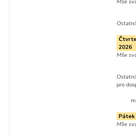
Mše sva
Ostatní
Čtvrte
2026
Mše sva
Ostatní
pro dos
m
Pátek 
Mše sva