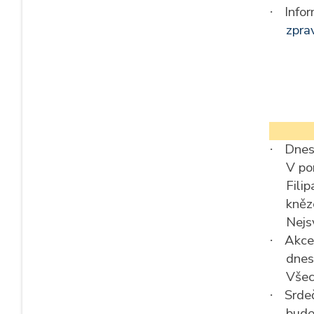
Infor
·
zpra
Dnes
·
V po
Fili
kněz
Nejsv
Akce
·
dnes
Všec
Srde
·
bude