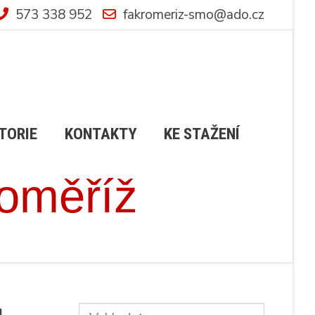
573 338 952
fakromeriz-smo@ado.cz
TORIE
KONTAKTY
KE STAŽENÍ
roměříž