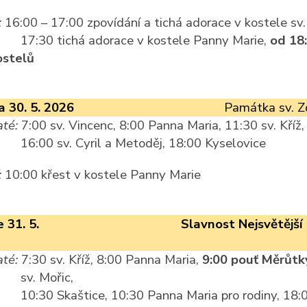
:
16:00 – 17:00 zpovídání a tichá adorace v kostele sv
17:30 tichá adorace v kostele Panny Marie,
od 18
ostelů
 30. 5. 2026
Památka sv. Z
té:
7:00 sv. Vincenc, 8:00 Panna Maria, 11:30 sv. Kříž,
16:00 sv. Cyril a Metoděj, 18:00 Kyselovice
:
10:00 křest v kostele Panny Marie
 31. 5.
Slavnost Nejsvětější 
té:
7:30 sv. Kříž, 8:00 Panna Maria,
9:00 pouť Měrůtk
sv. Mořic,
10:30 Skaštice, 10:30 Panna Maria pro rodiny, 18:0