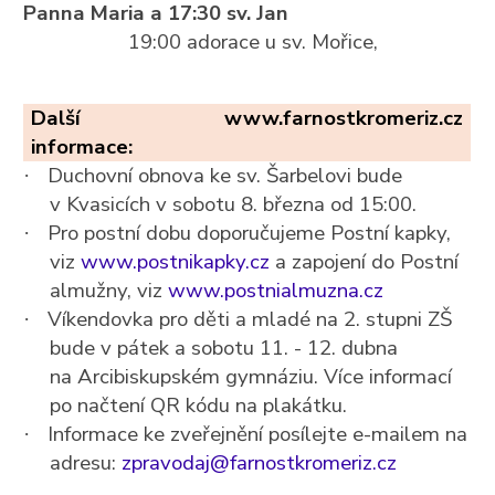
Panna Maria a 17:30 sv. Jan
19:00 adorace u sv. Mořice,
Další
www.farnostkromeriz.cz
informace:
Duchovní obnova ke sv. Šarbelovi bude
·
v Kvasicích v sobotu 8. března od 15:00.
Pro postní dobu doporučujeme Postní kapky,
·
viz
www.postnikapky.cz
a zapojení do Postní
almužny, viz
www.postnialmuzna.cz
Víkendovka pro děti a mladé na 2. stupni ZŠ
·
bude v pátek a sobotu 11. - 12. dubna
na Arcibiskupském gymnáziu. Více informací
po načtení QR kódu na plakátku.
Informace ke zveřejnění posílejte e-mailem na
·
adresu:
zpravodaj@farnostkromeriz.cz