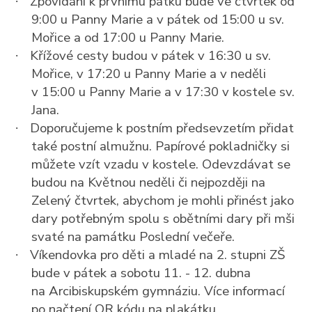
Zpovídání k prvnímu pátku bude ve čtvrtek od
·
9:00 u Panny Marie a v pátek od 15:00 u sv.
Mořice a od 17:00 u Panny Marie.
Křížové cesty budou v pátek v 16:30 u sv.
·
Mořice, v 17:20 u Panny Marie a v neděli
v 15:00 u Panny Marie a v 17:30 v kostele sv.
Jana.
Doporučujeme k postním předsevzetím přidat
·
také postní almužnu. Papírové pokladničky si
můžete vzít vzadu v kostele. Odevzdávat se
budou na Květnou neděli či nejpozději na
Zelený čtvrtek, abychom je mohli přinést jako
dary potřebným spolu s obětními dary při mši
svaté na památku Poslední večeře.
Víkendovka pro děti a mladé na 2. stupni ZŠ
·
bude v pátek a sobotu 11. - 12. dubna
na Arcibiskupském gymnáziu. Více informací
po načtení QR kódu na plakátku.