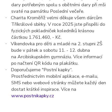
dary potřebným spolu s obětními dary při mši
svaté na památku Poslední večeře.
Charita Kroměříž velmi děkuje všem dárcům
·
Tříkrálové sbírky. V roce 2025 jste přispěli do
fyzických pokladniček koledníků krásnou
částkou 1.761.460, - Kč.
Víkendovka pro děti a mladé na 2. stupni ZŠ
·
bude v pátek a sobotu 11. - 12. dubna
na Arcibiskupském gymnáziu. Více informací
po načtení QR kódu na plakátku.
Doporučujeme "Postní kapky“.
·
Prostřednictvím mobilní aplikace, e-mailu,
SMS nebo webové stránky můžete každý den
dostat krátké inspirace. Více na
www.postnikapky.cz