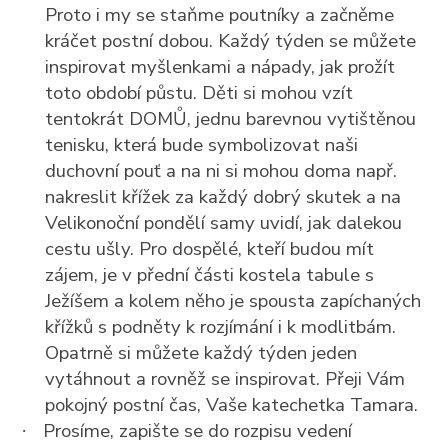
Proto i my se staňme poutníky a začněme
kráčet postní dobou. Každý týden se můžete
inspirovat myšlenkami a nápady, jak prožít
toto období půstu. Děti si mohou vzít
tentokrát DOMŮ, jednu barevnou vytištěnou
tenisku, která bude symbolizovat naši
duchovní pouť a na ni si mohou doma např.
nakreslit křížek za každý dobrý skutek a na
Velikonoční pondělí samy uvidí, jak dalekou
cestu ušly. Pro dospělé, kteří budou mít
zájem, je v přední části kostela tabule s
Ježíšem a kolem něho je spousta zapíchaných
křížků s podněty k rozjímání i k modlitbám.
Opatrně si můžete každý týden jeden
vytáhnout a rovněž se inspirovat. Přeji Vám
pokojný postní čas, Vaše katechetka Tamara.
Prosíme, zapište se do rozpisu vedení
·