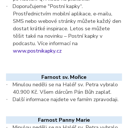
Doporučujeme "Postní kapky“.
·
Prostřednictvím mobilní aplikace, e-mailu,
SMS nebo webové stránky můžete každý den
dostat krátké inspirace. Letos se můžete
těšit také na novinku – Postní kapky v
podcastu. Více informací na
www.postnikapky.cz
Farnost sv. Mořice
Minulou neděli se na Haléř sv. Petra vybralo
·
40.900 Kč. Všem dárcům Pán Bůh zaplať.
Další informace najdete ve farním zpravodaji.
·
Farnost Panny Marie
Minulou neděli se na Haléř sv. Petra vybralo
·