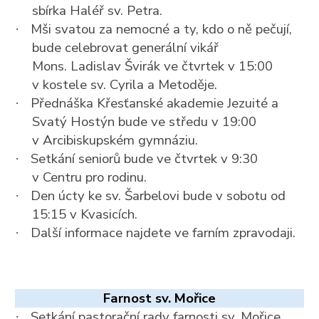
sbírka Haléř sv. Petra.
Mši svatou za nemocné a ty, kdo o ně pečují,
·
bude celebrovat generální vikář
Mons. Ladislav Švirák ve čtvrtek v 15:00
v kostele sv. Cyrila a Metoděje.
Přednáška Křesťanské akademie Jezuité a
·
Svatý Hostýn bude ve středu v 19:00
v Arcibiskupském gymnáziu.
Setkání seniorů bude ve čtvrtek v 9:30
·
v Centru pro rodinu.
Den úcty ke sv. Šarbelovi bude v sobotu od
·
15:15 v Kvasicích.
Další informace najdete ve farním zpravodaji.
·
Farnost sv. Mořice
Setkání pastorační rady farnosti sv. Mořice
·