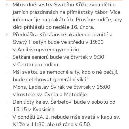
Milosrdné sestry Svatého Kříže zvou děti o
·
jarních prázdninách na příměstský tábor. Více
informací je na plakátcích. Prosíme rodiče, aby
děti přihlásili do neděle 16. února.
Přednáška Křesťanské akademie Jezuité a
·
Svatý Hostýn bude ve středu v 19:00
v Arcibiskupském gymnáziu.
Setkání seniorů bude ve čtvrtek v 9:30
·
v Centru pro rodinu.
Mši svatou za nemocné a ty, kdo o ně pečují,
·
bude celebrovat generální vikář
Mons. Ladislav Švirák ve čtvrtek v 15:00
v kostele sv. Cyrila a Metoděje.
Den úcty ke sv. Šarbelovi bude v sobotu od
·
15:15 v Kvasicích.
V pondělí 24. 2. nebude mše svatá v kapli sv.
·
Kříže v 11:30, ale už ráno v 6:50.