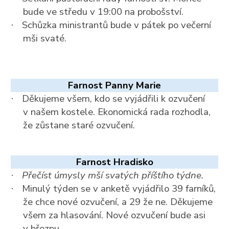
bude ve středu v 19:00 na probošství.
Schůzka ministrantů bude v pátek po večerní
·
mši svaté.
Farnost Panny Marie
Děkujeme všem, kdo se vyjádřili k ozvučení
·
v našem kostele. Ekonomická rada rozhodla,
že zůstane staré ozvučení.
Farnost Hradisko
Přečíst úmysly mší svatých příštího týdne.
·
Minulý týden se v anketě vyjádřilo 39 farníků,
·
že chce nové ozvučení, a 29 že ne. Děkujeme
všem za hlasování. Nové ozvučení bude asi
v březnu.