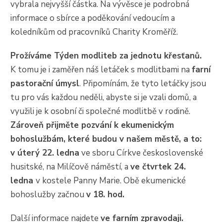
vybrala nejvyšší částka. Na vývěsce je podrobná
informace o sbírce a poděkování vedoucím a
koledníkům od pracovníků Charity Kroměříž.
Prožíváme Týden modliteb za jednotu křesťanů.
K tomu je i zaměřen náš letáček s modlitbami na
farní
pastorační úmysl
. Připomínám, že tyto letáčky jsou
tu pro vás každou neděli, abyste si je vzali domů, a
využili je k osobní či společné modlitbě v rodině.
Zároveň
přijměte pozvání k ekumenickým
bohoslužbám, které budou v našem městě, a to:
v úterý 22. ledna
ve sboru Církve československé
husitské, na Milíčově náměstí, a
ve čtvrtek 24.
ledna
v kostele Panny Marie. Obě ekumenické
bohoslužby začnou
v 18. hod.
Další informace najdete
ve farním zpravodaji.