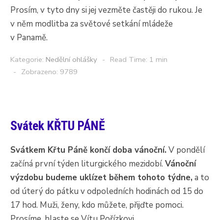
Prosím, v tyto dny si jej vezměte častěji do rukou. Je
v něm modlitba za světové setkání mládeže
v Panamě.
Kategorie:
Nedělní ohlášky
Read Time: 1 min
Zobrazeno: 9789
Svátek KŘTU PÁNĚ
Svátkem Křtu Páně končí doba vánoční.
V pondělí
začíná první týden liturgického mezidobí.
Vánoční
výzdobu budeme uklízet během tohoto týdne,
a to
od úterý do pátku v odpoledních hodinách od 15 do
17 hod. Muži, ženy, kdo můžete, přijďte pomoci.
Prosíme, hlaste se Vítu Pořízkovi.