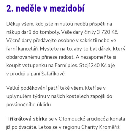
2. neděle v mezidobí
Děkuji všem, kdo jste minulou neděli přispěli na
nákup darů do tomboly. Vaše dary činily 3 720 Kč.
Věcné dary předávejte osobně v sakristii nebo ve
farní kanceláři. Myslete na to, aby to byl dárek, který
obdarovanému přinese radost. A nezapomeňte si
koupit vstupenku na Farní ples. Stojí 240 Kč a je
v prodeji u paní Šafaříkové.
Velké poděkování patří také všem, kteří se v
uplynulém týdnu v našich kostelech zapojili do
povánočního úklidu.
Tříkrálová sbírka
se v Olomoucké arcidiecézi konala
již po dvacáté. Letos se v regionu Charity Kroměříž