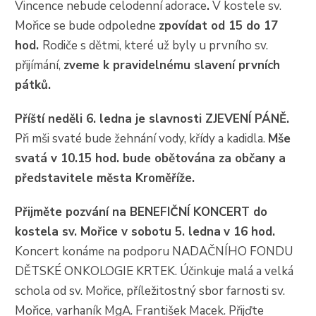
Vincence nebude celodenní adorace
.
V kostele sv.
Mořice se bude odpoledne
zpovídat od 15 do 17
hod.
Rodiče s dětmi, které už byly u prvního sv.
přijímání,
zveme k pravidelnému slavení prvních
pátků.
Příští neděli 6. ledna je slavnosti ZJEVENÍ PÁNĚ.
Při mši svaté bude žehnání vody, křídy a kadidla.
Mše
svatá v 10.15 hod. bude obětována za občany a
představitele města Kroměříže.
Přijměte pozvání na BENEFIČNÍ KONCERT do
kostela sv. Mořice v sobotu 5. ledna
v 16 hod.
Koncert konáme na podporu NADAČNÍHO FONDU
DĚTSKÉ ONKOLOGIE KRTEK. Účinkuje malá a velká
schola od sv. Mořice, příležitostný sbor farnosti sv.
Mořice, varhaník MgA. František Macek. Přijďte