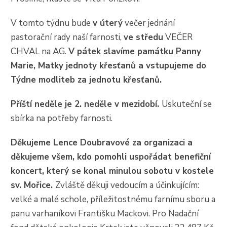
V tomto týdnu bude
v úterý
večer jednání
pastorační rady naší farnosti,
ve středu
VEČER
CHVAL na AG.
V pátek slavíme památku Panny
Marie, Matky jednoty křesťanů a vstupujeme do
Týdne modliteb za jednotu křesťanů.
Příští neděle je 2. neděle v mezidobí.
Uskuteční se
sbírka na potřeby farnosti.
Děkujeme Lence Doubravové za organizaci a
děkujeme všem, kdo pomohli uspořádat benefiční
koncert, který se konal minulou sobotu v kostele
sv. Mořice.
Zvláště děkuji vedoucím a účinkujícím:
velké a malé schole, příležitostnému farnímu sboru a
panu varhaníkovi Františku Mackovi. Pro Nadační