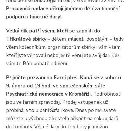
fond dětské onkologie Krtek jste věnovali 32.487 Kč.
Pracovníci nadace děkují jménem dětí za finanční
podporu i hmotné dary!
Velký dík patří všem, kteří se zapojili do
Tříkrálové sbírky
– dětem, mládeži, dospělým – tedy
všem koledníkům, organizátorům sbírky i vám všem,
kteří jste věnovali nebo ještě věnujete svůj dar. Kéž
vám to Bůh bohatě odmění.
Přijměte pozvání na Farní ples. Koná se
v sobotu
9. února od 19 hod
. ve společenském sále
Psychiatrické nemocnice v Kroměříži.
Podrobnosti
jsou ve farním zpravodaji. Prodej vstupenek už
probíhá, a to u paní Šafaříkové. Dnes po mši svaté
můžete u východu z kostela přispět na nákup darů
do tomboly. Věcné dary do tomboly je možno