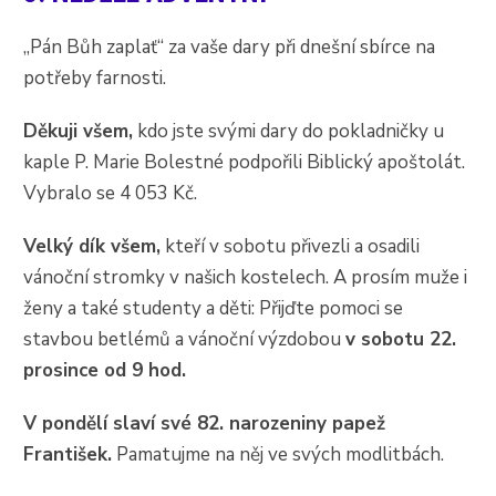
„Pán Bůh zaplať“ za vaše dary při dnešní sbírce na
potřeby farnosti.
Děkuji všem,
kdo jste svými dary do pokladničky u
kaple P. Marie Bolestné podpořili Biblický apoštolát.
Vybralo se 4 053 Kč.
Velký dík všem,
kteří v sobotu přivezli a osadili
vánoční stromky v našich kostelech. A prosím muže i
ženy a také studenty a děti: Přijďte pomoci se
stavbou betlémů a vánoční výzdobou
v sobotu 22.
prosince od 9 hod.
V pondělí slaví své 82. narozeniny papež
František.
Pamatujme na něj ve svých modlitbách.