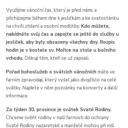
Využijme vánoční čas, který je před námi, a
přicházejme během dne k jesličkám a ke svatostánku
na chvíli ztišení a osobní modlitby.
Kdo můžete,
nabídněte svůj čas a zapojte se ještě do služby u
jesliček, aby byly obsazeny všechny dny. Rozpis
hodin je v kostele sv. Mořice na stole u bočního
vchodu.
Děkuji těm, kteří se už zapsali.
Pořad bohoslužeb o svátcích vánočních
máte ve
farním zpravodaji, který vyšel jako dvojčíslo na celé
svátky. Najdete v něm pozvánky na koncerty a další
informace.
Za týden 30. prosince je svátek Svaté Rodiny.
Chceme svěřit rodiny v naší farnosti do ochrany
Svaté Rodiny nazaretské a manželé mohou při mši