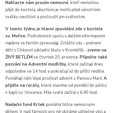
Nahlaste nám prosím nemocné
, kteří nemohou
přijít do kostela, abychom je mohli před vánočními
svátky navštívit a posloužit jim svátostmi.
V tomto týdnu je hlavní zpovídání zde v kostele
sv. Mořice.
Podrobnosti spolu s dalšími informacemi
najdete ve farním zpravodaji. Zvláště vás – jménem
dětí z Církevní základní školy v Kroměříži -
zveme na
ŽIVÝ BETLÉM
ve čtvrtek 20. prosince.
Přijměte také
pozvání na Adventní modlitby,
které začínají dnes
odpoledne ve 14 hod. a pokračují až do příští neděle.
Pomáhají nám lépe prožívat advent s Pannou Marií.
A
přijďte na roráty,
které slavíme od pondělí do pátku
v kapli sv. Vincence. Mše svatá začíná v 6.45 hod.
Nadační fond Krtek
pomáhá těžce nemocným
dětem. V naší farnosti pro ně sbíráme užitečné věci a