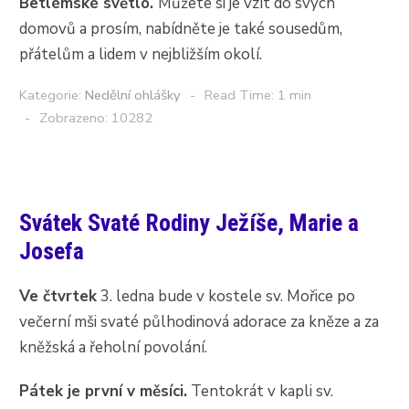
Betlémské světlo.
Můžete si je vzít do svých
domovů a prosím, nabídněte je také sousedům,
přátelům a lidem v nejbližším okolí.
Kategorie:
Nedělní ohlášky
Read Time: 1 min
Zobrazeno: 10282
Svátek Svaté Rodiny Ježíše, Marie a
Josefa
Ve čtvrtek
3. ledna bude v kostele sv. Mořice po
večerní mši svaté půlhodinová adorace za kněze a za
kněžská a řeholní povolání.
Pátek je první v měsíci.
Tentokrát v kapli sv.