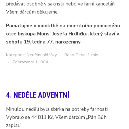
předávat osobně v sakristii nebo ve farní kanceláři.
Všem dárcům děkujeme.
Pamatujme v modlitbě na emeritního pomocného
otce biskupa Mons. Josefa Hrdličku, který slaví v
sobotu 19. ledna 77. narozeniny.
Kategorie:
Nedělní ohlášky
Read Time: 1 min
Zobrazeno: 11004
4. NEDĚLE ADVENTNÍ
Minulou neděli byla sbírka na potřeby farnosti.
Vybralo se 44 811 Kč, Všem dárcům „Pán Bůh
zaplať.“