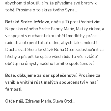
abychom ti sloužili tím, že přivádíme své bratry k
tobě. Prosíme o to skrze tvého Syna ...
Božské Srdce Ježíšovo
, obětuji Ti prostřednictvím
Neposkvrněného Srdce Panny Marie, Matky církve, a
ve spojení s eucharistickou obětí modlitby, práce,…
radosti a utrpení tohoto dne, abych tak s milostí
Ducha svatého a ke slávě Boha Otce zadostiučinil za
hříchy a přispěl ke spáse všech lidí. To vše zvláště
obětuji na úmysly našeho farního společenství:
Bože, děkujeme za dar společenství. Prosíme za
vznik a vnitřní růst malých společenství v naší
farnosti.
Otče náš,
Zdrávas Maria, Sláva Otci…