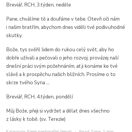
Breviář, RCH, 3.týden, neděle
Pane, chválíme tě a doufáme v tebe. Otevři oči nám
i našim bratřím, abychom dnes viděli tvé podivuhodné
skutky.
Bože, tys svěřil lidem do rukou celý svět, aby ho
dobře užívali a pečovali o jeho rozvoj; provázej naší
dnešní práci svým požehnáním, ať ji konáme ke tvé
slávě a k prospěchu našich bližních. Prosíme o to
skrze tvého Syna …
Breviář, RCH, 4.týden, pondělí
Můj Bože, přeji si vydržet a dělat dnes všechno
z lásky k tobě. (sv. Terezie)
Kategorie:
Farní pastorační úmysl
Read Time: 1 min