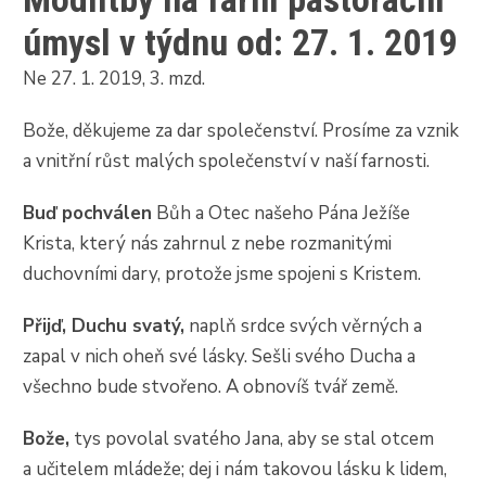
úmysl v týdnu od: 27. 1. 2019
Ne 27. 1. 2019, 3. mzd.
Bože, děkujeme za dar společenství. Prosíme za vznik
a vnitřní růst malých společenství v naší farnosti.
Buď pochválen
Bůh a Otec našeho Pána Ježíše
Krista, který nás zahrnul z nebe rozmanitými
duchovními dary, protože jsme spojeni s Kristem.
Přijď, Duchu svatý,
naplň srdce svých věrných a
zapal v nich oheň své lásky. Sešli svého Ducha a
všechno bude stvořeno. A obnovíš tvář země.
Bože,
tys povolal svatého Jana, aby se stal otcem
a učitelem mládeže; dej i nám takovou lásku k lidem,