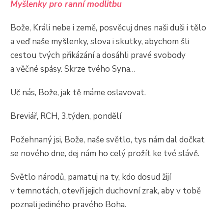
Myšlenky pro ranní modlitbu
Bože, Králi nebe i země, posvěcuj dnes naši duši i tělo
a veď naše myšlenky, slova i skutky, abychom šli
cestou tvých přikázání a dosáhli pravé svobody
a věčné spásy. Skrze tvého Syna…
Uč nás, Bože, jak tě máme oslavovat.
Breviář, RCH, 3.týden, pondělí
Požehnaný jsi, Bože, naše světlo, tys nám dal dočkat
se nového dne, dej nám ho celý prožít ke tvé slávě.
Světlo národů, pamatuj na ty, kdo dosud žijí
v temnotách, otevři jejich duchovní zrak, aby v tobě
poznali jediného pravého Boha.