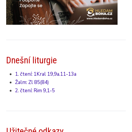
Dnešní liturgie
1. čtení: 1Kral 19,9a.11-13a
Žalm: Zl 85(84)
2. čtení: Rim 9,1-5
Užitečné odkazy