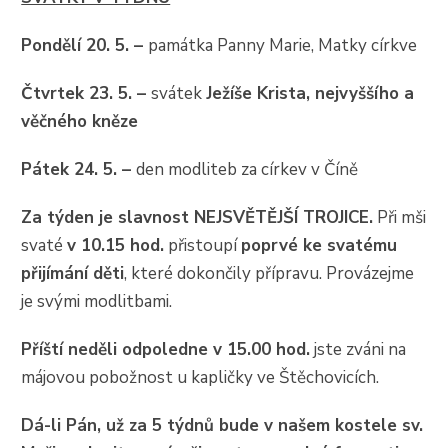
Pondělí 20. 5. –
památka Panny Marie, Matky církve
Čtvrtek 23. 5. –
svátek
Ježíše Krista, nejvyššího a
věčného kněze
Pátek 24. 5. –
den modliteb za církev v Číně
Za týden je slavnost NEJSVĚTĚJŠÍ TROJICE.
Při mši
svaté
v 10.15 hod.
přistoupí
poprvé ke svatému
přijímání děti
, které dokončily přípravu. Provázejme
je svými modlitbami.
Příští neděli odpoledne v 15.00 hod.
jste zváni na
májovou pobožnost u kapličky ve Štěchovicích.
Dá-li Pán, už za 5 týdnů bude v našem kostele sv.