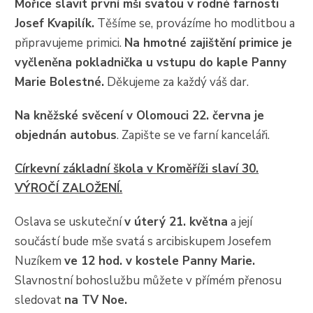
Mořice slavit první mši svatou v rodné farnosti
Josef Kvapilík.
Těšíme se, provázíme ho modlitbou a
připravujeme primici.
Na hmotné zajištění primice je
vyčleněna pokladnička u vstupu do kaple Panny
Marie Bolestné.
Děkujeme za každý váš dar.
Na kněžské svěcení v Olomouci 22. června je
objednán autobus
. Zapište se ve farní kanceláři.
Církevní základní škola v Kroměříži slaví 30.
VÝROČÍ ZALOŽENÍ.
Oslava se uskuteční
v úterý 21. května
a její
součástí bude mše svatá s arcibiskupem Josefem
Nuzíkem
ve 12 hod. v kostele Panny Marie.
Slavnostní bohoslužbu můžete v přímém přenosu
sledovat
na TV Noe.