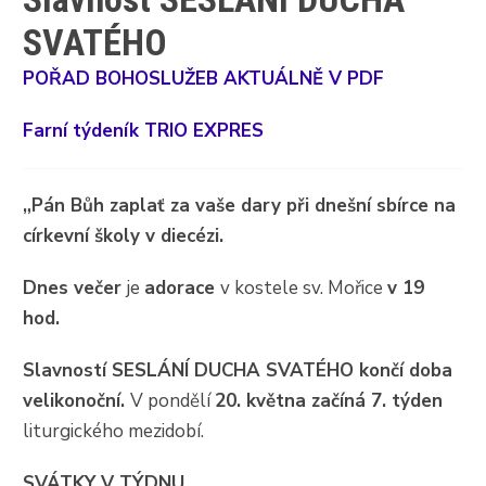
SVATÉHO
POŘAD BOHOSLUŽEB AKTUÁLNĚ V PDF
Farní týdeník TRIO EXPRES
„Pán Bůh zaplať za vaše dary při dnešní sbírce na
církevní školy v diecézi.
Dnes večer
je
adorace
v kostele sv. Mořice
v 19
hod.
Slavností SESLÁNÍ DUCHA SVATÉHO končí doba
velikonoční.
V pondělí
20. května začíná 7. týden
liturgického mezidobí.
SVÁTKY V TÝDNU