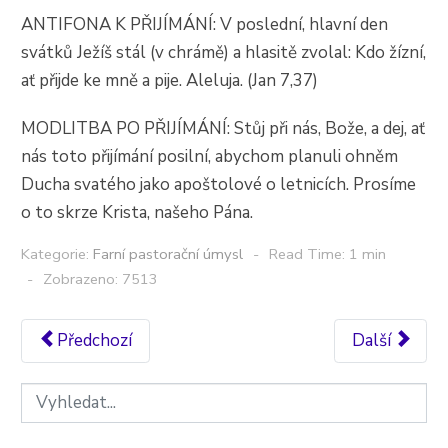
ANTIFONA K PŘIJÍMÁNÍ: V poslední, hlavní den
svátků Ježíš stál (v chrámě) a hlasitě zvolal: Kdo žízní,
ať přijde ke mně a pije. Aleluja. (Jan 7,37)
MODLITBA PO PŘIJÍMÁNÍ: Stůj při nás, Bože, a dej, ať
nás toto přijímání posilní, abychom planuli ohněm
Ducha svatého jako apoštolové o letnicích. Prosíme
o to skrze Krista, našeho Pána.
Kategorie:
Farní pastorační úmysl
Read Time: 1 min
Zobrazeno: 7513
Předchozí
Další