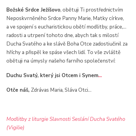
Božské Srdce Ježíšovo
, obětuji Ti prostřednictvím
Neposkvrněného Srdce Panny Marie, Matky církve,
a ve spojení s eucharistickou obětí modlitby, práce,…
radosti a utrpení tohoto dne, abych tak s milostí
Ducha Svatého a ke slávě Boha Otce zadostiučinil za
hříchy a přispěl ke spáse všech lidí. To vše zvláště
obětuji na úmysly našeho farního společenství:
Duchu Svatý, který jsi Otcem i Synem
...
Otče náš,
Zdrávas Maria, Sláva Otci…
Modlitby z liturgie Slavnosti Seslání Ducha Svatého
(Vigilie)