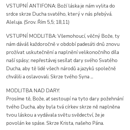
VSTUPNÍ ANTIFONA: Boží láska je nám vylita do
srdce skrze Ducha svatého, který v nás přebývá.
Aleluja. (Srov. Řím 5,5; 18,11)
VSTUPNÍ MODLITBA: Všemohoucí, věčný Bože, ty
nám dáváš každoročně v období padesáti dnů znovu
prožívat uskutečnění a naplnění velikonočního díla
naší spásy; nepřestávej sesílat dary svého Svatého
Ducha, aby tě lidé všech národů a jazyků společně
chválili a oslavovali. Skrze tvého Syna ...
MODLITBA NAD DARY:
Prosíme tě, Bože, ať sestoupí na tyto dary požehnání
tvého Ducha, aby byla tvá církev skrze ně naplněna
tvou láskou a vydávala světu svědectví, že je
povolán ke spáse. Skrze Krista, našeho Pána.