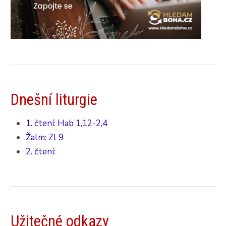
Dnešní liturgie
1. čtení: Hab 1,12-2,4
Žalm: Zl 9
2. čtení:
Užitečné odkazy