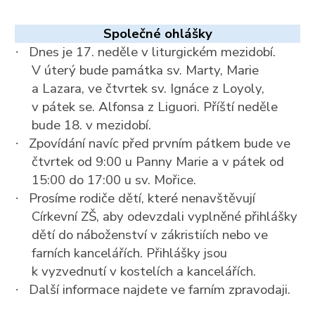
Společné ohlášky
Dnes je 17. neděle v liturgickém mezidobí.
·
V úterý bude památka sv. Marty, Marie
a Lazara, ve čtvrtek sv. Ignáce z Loyoly,
v pátek se. Alfonsa z Liguori. Příští neděle
bude 18. v mezidobí.
Zpovídání navíc před prvním pátkem bude ve
·
čtvrtek od 9:00 u Panny Marie a v pátek od
15:00 do 17:00 u sv. Mořice.
Prosíme rodiče dětí, které nenavštěvují
·
Církevní ZŠ, aby odevzdali vyplněné přihlášky
dětí do náboženství v zákristiích nebo ve
farních kancelářích. Přihlášky jsou
k vyzvednutí v kostelích a kancelářích.
Další informace najdete ve farním zpravodaji.
·