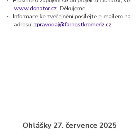
Prosíme o zapojení se do projektu Donátor, viz
·
www.donator.cz
. Děkujeme.
Informace ke zveřejnění posílejte e-mailem na
·
adresu:
zpravodaj@farnostkromeriz.cz
Ohlášky 27. července 2025