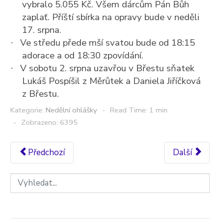
vybralo 5.055 Kč. Všem dárcům Pán Bůh
zaplať. Příští sbírka na opravy bude v neděli
17. srpna.
Ve středu přede mší svatou bude od 18:15
·
adorace a od 18:30 zpovídání.
V sobotu 2. srpna uzavřou v Břestu sňatek
·
Lukáš Pospíšil z Měrůtek a Daniela Jiříčková
z Břestu.
Kategorie:
Nedělní ohlášky
Read Time: 1 min
Zobrazeno: 6395
Předchozí
Další