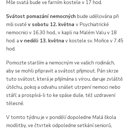
Mše svatá bude ve farním kostele v 17 hod.
Svátost pomazání nemocných
bude udělována při
mši svaté
v sobotu 12. května
v Psychiatrické
nemocnici v 16.30 hod., v kapli na Malém Valu v 18
hod. a
v neděli 13. května
v kostele sv. Mořice v 7.45
hod.
Pomozte starším a nemocným ve vašich rodinách,
aby se mohli připravit a svátost přijmout. Pán skrze
tuto svátost, která je přijímána s vírou, daruje zvláště
útěchu, pokoj a odvahu snášet utrpení nemoci nebo
stáří; a prospívá-li to ke spáse duše, též uzdravení
tělesné.
V tomto týdnu je v pondělí dopoledne Malá škola
modlitby, ve čtvrtek odpoledne setkání seniorů,