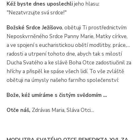
Kéž byste dnes uposlechli
jeho hlasu:
"Nezatvrzujte svá srdce!"
Božské Srdce Ježíšovo
, obětuji Ti prostřednictvím
Neposkvrněného Srdce Panny Marie, Matky církve,
a ve spojení s eucharistickou obětí modlitby, práce,…
radosti a utrpení tohoto dne, abych tak s milostí
Ducha Svatého a ke slávě Boha Otce zadostiučinil za
hříchy a přispěl ke spáse všech lidí. To vše zvláště
obětuji na úmysly našeho farního společenství:
Bože, kéž umíráme s čistým svědomím …
Otče náš,
Zdrávas Maria, Sláva Otci…