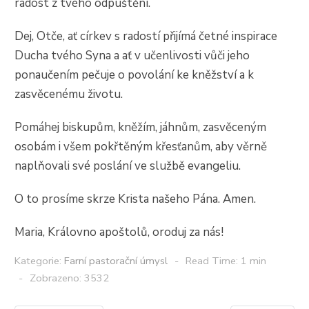
radost z tvého odpuštění.
Dej, Otče, ať církev s radostí přijímá četné inspirace
Ducha tvého Syna a ať v učenlivosti vůči jeho
ponaučením pečuje o povolání ke kněžství a k
zasvěcenému životu.
Pomáhej biskupům, kněžím, jáhnům, zasvěceným
osobám i všem pokřtěným křesťanům, aby věrně
naplňovali své poslání ve službě evangeliu.
O to prosíme skrze Krista našeho Pána. Amen.
Maria, Královno apoštolů, oroduj za nás!
Kategorie:
Farní pastorační úmysl
Read Time: 1 min
Zobrazeno: 3532