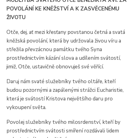
MODLITBA SVATÉHO OTCE BENEDIKTA XVI. ZA
POVOLÁNÍ KE KNĚŽSTVÍ A K ZASVĚCENÉMU
ŽIVOTU
Otče, dej, ať mezi křesťany povstanou četná a svatá
kněžská povolání, která by udržovala živou víru a
střežila převzácnou památku tvého Syna
prostřednictvím kázání slova a udílením svátostí,
jimiž, Otče, ustavičně obnovuješ své věřící.
Daruj nám svaté služebníky tvého oltáře, kteří
budou pozornými a zapálenými strážci Eucharistie,
která je svátostí Kristova největšího daru pro
vykoupení světa.
Povolej služebníky tvého milosrdenství, kteří by
prostřednictvím svátosti smíření rozdávali lidem