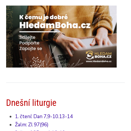
Dnešní liturgie
1. čtení: Dan 7,9-10.13-14
Žalm: Zl 97(96)